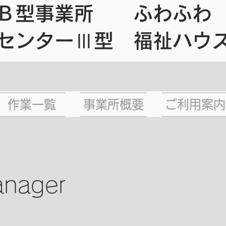
援Ｂ型事業所 ふわふわ
センターⅢ型 福祉ハウ
作業一覧
事業所概要
ご利用案内
anager